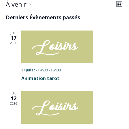
Reche
Nav
À venir
Recherche
Liste
de
et
Sélectionnez
Derniers Évènements passés
vu
une
naviga
Év
date.
de
JUIL
17
vues
2026
Évène
17 juillet - 14h30
-
18h00
Animation tarot
JUIL
12
2026