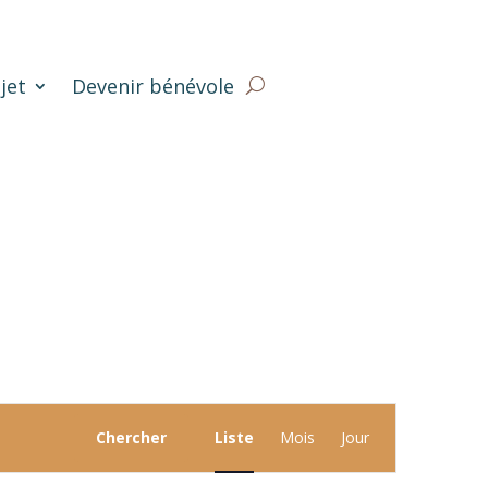
jet
Devenir bénévole
Navigation
Chercher
Liste
Mois
Jour
de
vues