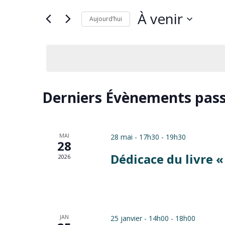
navigation
Rechercher
de
À venir
Aujourd’hui
Évènements
vues
Sélectionnez
par
Évènements
une
mot-
date.
clé.
Derniers Évènements pas
MAI
28 mai - 17h30
-
19h30
28
Dédicace du livre « 
2026
JAN
25 janvier - 14h00
-
18h00